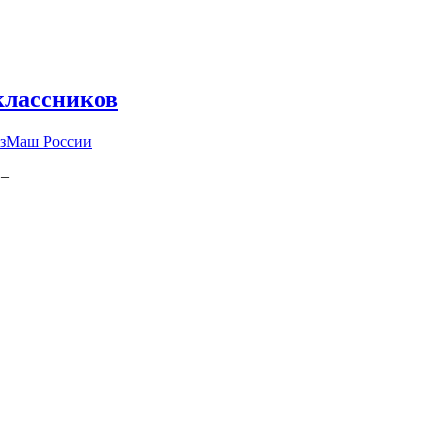
классников
юзМаш России
 –