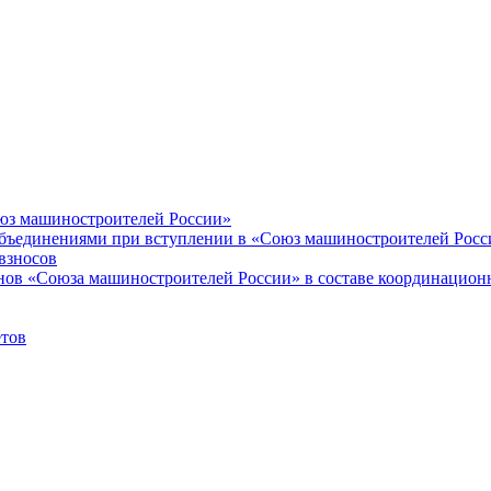
оюз машиностроителей России»
объединениями при вступлении в «Союз машиностроителей Росс
взносов
енов «Союза машиностроителей России» в составе координацион
етов