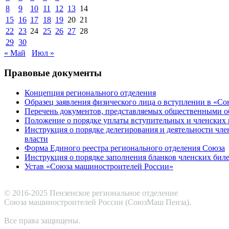
8
9
10
11
12
13
14
15
16
17
18
19
20
21
22
23
24
25
26
27
28
29
30
« Май
Июл »
Правовые документы
Концепция регионального отделения
Образец заявления физического лица о вступлении в «С
Перечень документов, представляемых общественными 
Положение о порядке уплаты вступительных и членских 
Инструкция о порядке делегирования и деятельности чл
власти
Форма Единого реестра регионального отделения Союза
Инструкция о порядке заполнения бланков членских бил
Устав «Союза машиностроителей России»
© 2016-2025 Пензенское региональное отделение
Cоюза машиностроителей России (СоюзМаш Пенза).
Все права защищены.