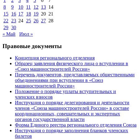
1
2
3
4
5
6
7
8
9
10
11
12
13
14
15
16
17
18
19
20
21
22
23
24
25
26
27
28
29
30
« Май
Июл »
Правовые документы
Концепция регионального отделения
Образец заявления физического лица о вступлении в
«Союз машиностроителей России»
Перечень документов, представляемых общественными
объединениями при вступлении в «Союз
машиностроителей России»
Положение о порядке уплаты вступительных и
членских взносов
Инструкция о порядке делегирования и деятельности
членов «Союза машиностроителей России» в составе
координационных, совещательных и экспертных
органов государственной власти
Форма Единого реестра регионального отделения Союза
Инструкция о порядке заполнения бланков членских
билетов