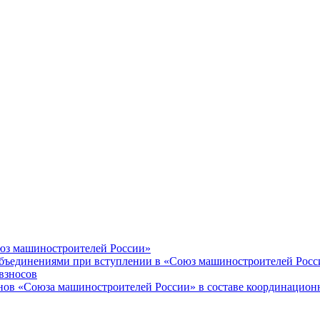
оюз машиностроителей России»
объединениями при вступлении в «Союз машиностроителей Росс
взносов
енов «Союза машиностроителей России» в составе координацион