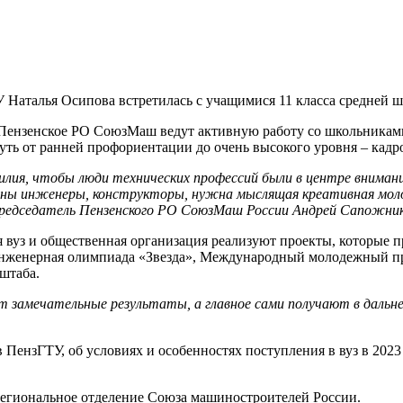
 Наталья Осипова встретилась с учащимися 11 класса средней 
Пензенское РО СоюзМаш ведут активную работу со школьниками
ть от ранней профориентации до очень высокого уровня – кадр
лия, чтобы люди технических профессий были в центре внимани
ы инженеры, конструкторы, нужна мыслящая креативная молод
председатель Пензенского РО СоюзМаш России Андрей Сапожник
вуз и общественная организация реализуют проекты, которые п
 инженерная олимпиада «Звезда», Международный молодежный
штаба.
 замечательные результаты, а главное сами получают в даль
ПензГТУ, об условиях и особенностях поступления в вуз в 2023
егиональное отделение Союза машиностроителей России.