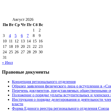
Август 2026
Пн
Вт
Ср
Чт
Пт
Сб
Вс
1
2
3
4
5
6
7
8
9
10
11
12
13
14
15
16
17
18
19
20
21
22
23
24
25
26
27
28
29
30
31
« Июл
Правовые документы
Концепция регионального отделения
Образец заявления физического лица о вступлении в «С
Перечень документов, представляемых общественными 
Положение о порядке уплаты вступительных и членских 
Инструкция о порядке делегирования и деятельности чл
власти
Форма Единого реестра регионального отделения Союза