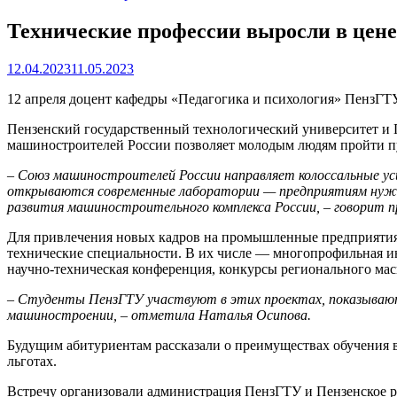
Технические профессии выросли в цене
12.04.2023
11.05.2023
12 апреля доцент кафедры «Педагогика и психология» ПензГТУ
Пензенский государственный технологический университет и 
машиностроителей России позволяет молодым людям пройти пу
–
Союз машиностроителей России направляет колоссальные уси
открываются современные лаборатории — предприятиям нужн
развития машиностроительного комплекса России, – говорит 
Для привлечения новых кадров на промышленные предприятия 
технические специальности. В их числе — многопрофильная
научно-техническая конференция, конкурсы регионального мас
–
Студенты ПензГТУ участвуют в этих проектах, показывают
машиностроении, – отметила Наталья Осипова.
Будущим абитуриентам рассказали о преимуществах обучения в 
льготах.
Встречу организовали администрация ПензГТУ и Пензенское р