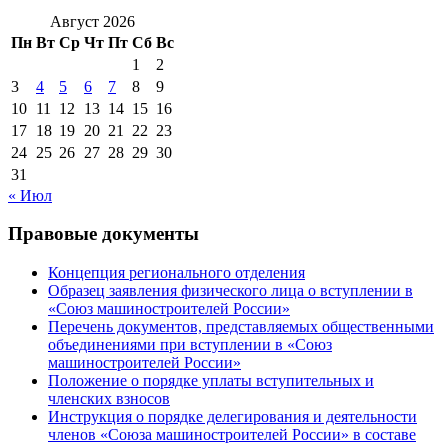
Август 2026
Пн
Вт
Ср
Чт
Пт
Сб
Вс
1
2
3
4
5
6
7
8
9
10
11
12
13
14
15
16
17
18
19
20
21
22
23
24
25
26
27
28
29
30
31
« Июл
Правовые документы
Концепция регионального отделения
Образец заявления физического лица о вступлении в
«Союз машиностроителей России»
Перечень документов, представляемых общественными
объединениями при вступлении в «Союз
машиностроителей России»
Положение о порядке уплаты вступительных и
членских взносов
Инструкция о порядке делегирования и деятельности
членов «Союза машиностроителей России» в составе