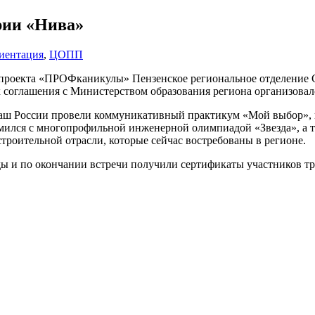
рии «Нива»
иентация
,
ЦОПП
ах проекта «ПРОФканикулы» Пензенское региональное отделение
 соглашения с Министерством образования региона организова
аш России провели коммуникативный практикум «Мой выбор», гд
ился с многопрофильной инженерной олимпиадой «Звезда», а та
роительной отрасли, которые сейчас востребованы в регионе.
 и по окончании встречи получили сертификаты участников тре