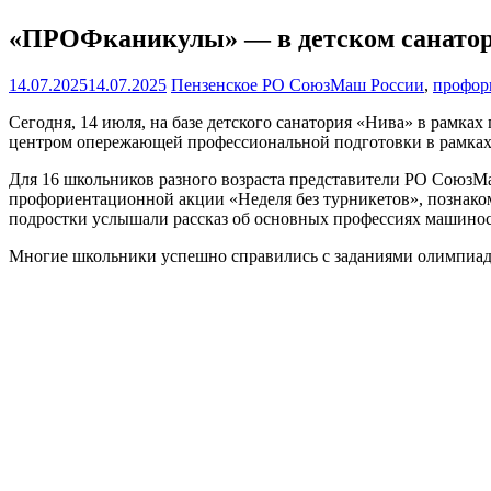
«ПРОФканикулы» — в детском санато
14.07.2025
14.07.2025
Пензенское РО СоюзМаш России
,
профор
Сегодня, 14 июля, на базе детского санатория «Нива» в рамк
центром опережающей профессиональной подготовки в рамках
Для 16 школьников разного возраста представители РО СоюзМ
профориентационной акции «Неделя без турникетов», познаком
подростки услышали рассказ об основных профессиях машиност
Многие школьники успешно справились с заданиями олимпиады