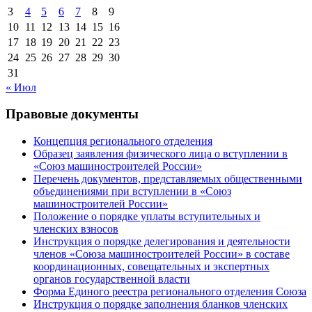
3
4
5
6
7
8
9
10
11
12
13
14
15
16
17
18
19
20
21
22
23
24
25
26
27
28
29
30
31
« Июл
Правовые документы
Концепция регионального отделения
Образец заявления физического лица о вступлении в
«Союз машиностроителей России»
Перечень документов, представляемых общественными
объединениями при вступлении в «Союз
машиностроителей России»
Положение о порядке уплаты вступительных и
членских взносов
Инструкция о порядке делегирования и деятельности
членов «Союза машиностроителей России» в составе
координационных, совещательных и экспертных
органов государственной власти
Форма Единого реестра регионального отделения Союза
Инструкция о порядке заполнения бланков членских