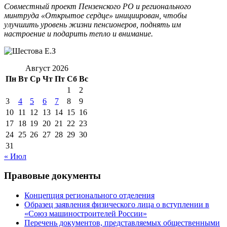
Совместный проект Пензенского РО и регионального
минтруда «Открытое сердце» инициирован, чтобы
улучшить уровень жизни пенсионеров, поднять им
настроение и подарить тепло и внимание.
Август 2026
Пн
Вт
Ср
Чт
Пт
Сб
Вс
1
2
3
4
5
6
7
8
9
10
11
12
13
14
15
16
17
18
19
20
21
22
23
24
25
26
27
28
29
30
31
« Июл
Правовые документы
Концепция регионального отделения
Образец заявления физического лица о вступлении в
«Союз машиностроителей России»
Перечень документов, представляемых общественными