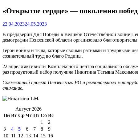
«Открытое сердце» — поколению побед
22.04.2023
24.05.2023
В преддверии Дня Победы в Великой Отечественной войне Пен
демографии Пензенской области организовало благотворитель
Герои войны и тыла, которые своими ратными и трудовыми дел
созидательный труд во благо Родины.
22 апреля активисты Комплексного центра социального обслу
раз продуктовый набор получила Никитина Татьяна Максимов
Совместный проект Пензенского РО и регионального минтруда
внимание.
Август 2026
Пн
Вт
Ср
Чт
Пт
Сб
Вс
1
2
3
4
5
6
7
8
9
10
11
12
13
14
15
16