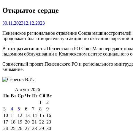
Открытое сердце
30.11.2023
12.12.2023
Пензенское региональное отделение Союза машиностроителей Р
продолжает благотворительную акцию по оказанию адресной
В этот раз активисты Пензенского РО СоюзМаш передают пода
надомном обслуживании в Комплексном центре социального об
Совместный проект Пензенского РО и регионального минтруда
внимание.
Август 2026
Пн
Вт
Ср
Чт
Пт
Сб
Вс
1
2
3
4
5
6
7
8
9
10
11
12
13
14
15
16
17
18
19
20
21
22
23
24
25
26
27
28
29
30