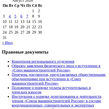
Август 2026
Пн
Вт
Ср
Чт
Пт
Сб
Вс
1
2
3
4
5
6
7
8
9
10
11
12
13
14
15
16
17
18
19
20
21
22
23
24
25
26
27
28
29
30
31
« Июл
Правовые документы
Концепция регионального отделения
Образец заявления физического лица о вступлении в
«Союз машиностроителей России»
Перечень документов, представляемых общественными
объединениями при вступлении в «Союз
машиностроителей России»
Положение о порядке уплаты вступительных и
членских взносов
Инструкция о порядке делегирования и деятельности
членов «Союза машиностроителей России» в составе
координационных, совещательных и экспертных