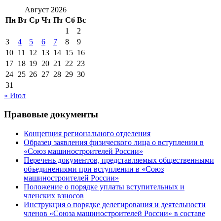
Август 2026
Пн
Вт
Ср
Чт
Пт
Сб
Вс
1
2
3
4
5
6
7
8
9
10
11
12
13
14
15
16
17
18
19
20
21
22
23
24
25
26
27
28
29
30
31
« Июл
Правовые документы
Концепция регионального отделения
Образец заявления физического лица о вступлении в
«Союз машиностроителей России»
Перечень документов, представляемых общественными
объединениями при вступлении в «Союз
машиностроителей России»
Положение о порядке уплаты вступительных и
членских взносов
Инструкция о порядке делегирования и деятельности
членов «Союза машиностроителей России» в составе