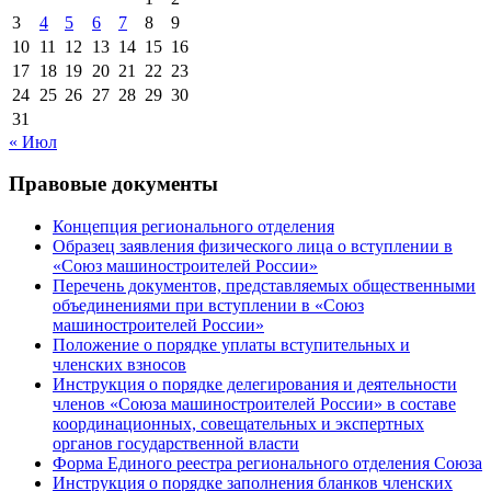
3
4
5
6
7
8
9
10
11
12
13
14
15
16
17
18
19
20
21
22
23
24
25
26
27
28
29
30
31
« Июл
Правовые документы
Концепция регионального отделения
Образец заявления физического лица о вступлении в
«Союз машиностроителей России»
Перечень документов, представляемых общественными
объединениями при вступлении в «Союз
машиностроителей России»
Положение о порядке уплаты вступительных и
членских взносов
Инструкция о порядке делегирования и деятельности
членов «Союза машиностроителей России» в составе
координационных, совещательных и экспертных
органов государственной власти
Форма Единого реестра регионального отделения Союза
Инструкция о порядке заполнения бланков членских