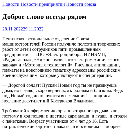
Новости
Новости предприятий
Новости союза
Доброе слово всегда рядом
28.11.2022
29.11.2022
Пензенское региональное отделение Союза
машиностроителей России получило полсотни творческих
работ от детей сотрудников пяти промышленных
предприятий — «ПО «Электроприбор», НИИЭМП,
«Радиозавода», «Нижнеломовского электромеханического
завода» и «Моторных технологий». Рисунки, аппликации,
плакаты на новогоднюю тематику адресованы российским
военнослужащим, которые участвуют в спецоперации.
— Дорогой солдат! Пускай Новый год ты не празднуешь
дома, но я знаю, скоро вернешься к родным и близким. Ведь
под Новый год исполняются все желания! — подписал
послание десятилетний Кострюков Владислав.
Требований к оформлению организаторы не предъявляли,
поэтому в ход пошли и цветные карандаши, и гуашь, и стразы
с пайетками. Возраст участников от 4 лет до 16. Есть
патриотические картины-плакаты, а в основном — добрые