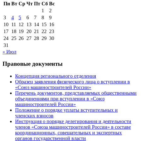
Пн
Вт
Ср
Чт
Пт
Сб
Вс
1
2
3
4
5
6
7
8
9
10
11
12
13
14
15
16
17
18
19
20
21
22
23
24
25
26
27
28
29
30
31
« Июл
Правовые документы
Концепция регионального отделения
Образец заявления физического лица о вступлении в
«Союз машиностроителей России»
Перечень документов, представляемых общественными
объединениями при вступлении в «Союз
машиностроителей России»
Положение о порядке уплаты вступительных и
членских взносов
Инструкция о порядке делегирования и деятельности
членов «Союза машиностроителей России» в составе
координационных, совещательных и экспертных
органов государственной власти