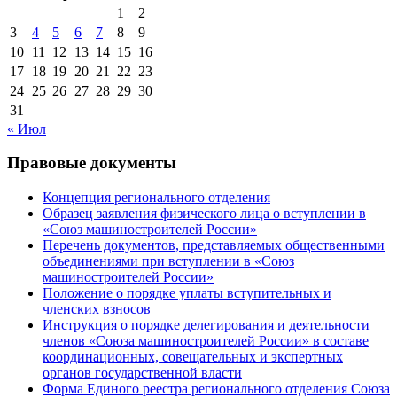
1
2
3
4
5
6
7
8
9
10
11
12
13
14
15
16
17
18
19
20
21
22
23
24
25
26
27
28
29
30
31
« Июл
Правовые документы
Концепция регионального отделения
Образец заявления физического лица о вступлении в
«Союз машиностроителей России»
Перечень документов, представляемых общественными
объединениями при вступлении в «Союз
машиностроителей России»
Положение о порядке уплаты вступительных и
членских взносов
Инструкция о порядке делегирования и деятельности
членов «Союза машиностроителей России» в составе
координационных, совещательных и экспертных
органов государственной власти
Форма Единого реестра регионального отделения Союза