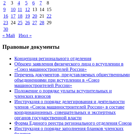
2
3
4
5
6
7
8
9
10
11
12
13
14
15
16
17
18
19
20
21
22
23
24
25
26
27
28
29
30
« Май
Июл »
Правовые документы
Концепция регионального отделения
Образец заявления физического лица о вступлении в
«Союз машиностроителей России»
Перечень документов, представляемых общественными
объединениями при вступлении в «Союз
машиностроителей России»
Положение о порядке уплаты вступительных и
членских взносов
Инструкция о порядке делегирования и деятельности
членов «Союза машиностроителей России» в составе
координационных, совещательных и экспертных
органов государственной власти
Форма Единого реестра регионального отделения Союза
Инструкция о порядке заполнения бланков членских
билетов