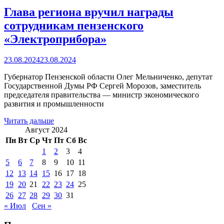
Глава региона вручил награды
сотрудникам пензенского
«Электроприбора»
23.08.2024
23.08.2024
Губернатор Пензенской области Олег Мельниченко, депутат
Государственной Думы РФ Сергей Морозов, заместитель
председателя правительства — министр экономического
развития и промышленности
Читать дальше
Август 2024
Пн
Вт
Ср
Чт
Пт
Сб
Вс
1
2
3
4
5
6
7
8
9
10
11
12
13
14
15
16
17
18
19
20
21
22
23
24
25
26
27
28
29
30
31
« Июл
Сен »