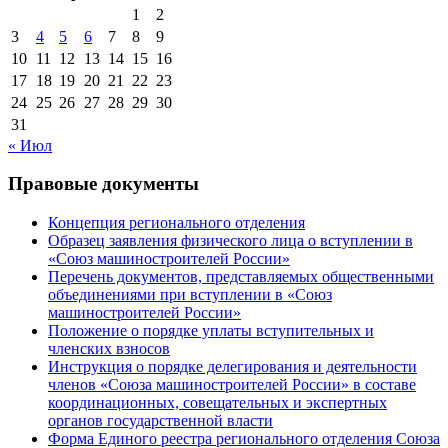
1
2
3
4
5
6
7
8
9
10
11
12
13
14
15
16
17
18
19
20
21
22
23
24
25
26
27
28
29
30
31
« Июл
Правовые документы
Концепция регионального отделения
Образец заявления физического лица о вступлении в
«Союз машиностроителей России»
Перечень документов, представляемых общественными
объединениями при вступлении в «Союз
машиностроителей России»
Положение о порядке уплаты вступительных и
членских взносов
Инструкция о порядке делегирования и деятельности
членов «Союза машиностроителей России» в составе
координационных, совещательных и экспертных
органов государственной власти
Форма Единого реестра регионального отделения Союза