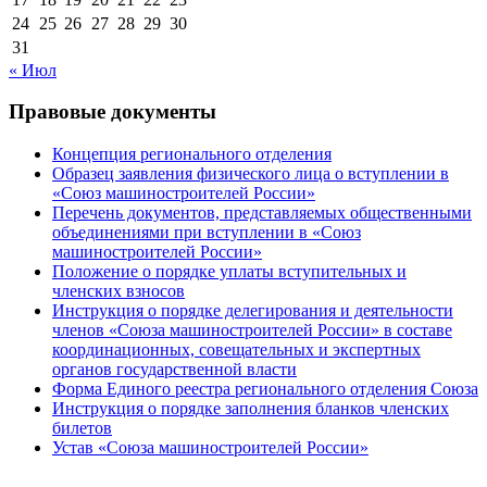
24
25
26
27
28
29
30
31
« Июл
Правовые документы
Концепция регионального отделения
Образец заявления физического лица о вступлении в
«Союз машиностроителей России»
Перечень документов, представляемых общественными
объединениями при вступлении в «Союз
машиностроителей России»
Положение о порядке уплаты вступительных и
членских взносов
Инструкция о порядке делегирования и деятельности
членов «Союза машиностроителей России» в составе
координационных, совещательных и экспертных
органов государственной власти
Форма Единого реестра регионального отделения Союза
Инструкция о порядке заполнения бланков членских
билетов
Устав «Союза машиностроителей России»