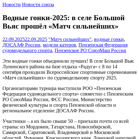
Новости
Новости союза
Водные гонки-2025: в селе Большой
Вьяс прошёл «Матч сильнейших»
22.09.2025
22.09.2025
"Матч сильнейших"
,
водные гонки
,
ДОСААФ России
,
модели катеров
,
Пензенская Федерация
судомодельного спорта
,
Пензенское РО СоюзМаш России
Эти водные гонки объединили лучших! В селе Большой Вьяс
Лунинского района на базе отдыха «Радуга» с 8 по 14
сентября проходили Всероссийские спортивные соревнования
«Матч сильнейших» по судомодельному спорту 2025.
Организаторами турнира выступили РОО «Пензенская
Федерация судомодельного спорта» совместно с Пензенским
РО СоюзМаш России, ФСС России, Министерство
физической культуры и спорта Пензенской области и
региональное отделение ДОСААФ России.
Участники – а их было свыше 50 – приехали почти со всей
страны: из Мордовии, Татарстана, Новосибирской,
Самарской, Саратовской, Владимирской и Московской
областей, Чувашии, Краснодарского края, Донецкой народной