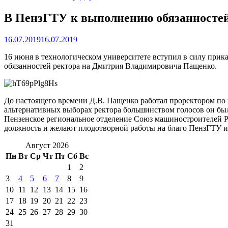
В ПензГТУ к выполнению обязанностей
16.07.2019
16.07.2019
16 июня в технологическом университете вступил в силу прик
обязанностей ректора на Дмитрия Владимировича Пащенко.
До настоящего времени Д.В. Пащенко работал проректором по н
альтернативных выборах ректора большинством голосов он бы
Пензенское региональное отделение Союз машиностроителей Ро
должность и желают плодотворной работы на благо ПензГТУ и
Август 2026
Пн
Вт
Ср
Чт
Пт
Сб
Вс
1
2
3
4
5
6
7
8
9
10
11
12
13
14
15
16
17
18
19
20
21
22
23
24
25
26
27
28
29
30
31