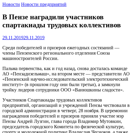
Новости
Новости предприятий
В Пензе наградили участников
спартакиады трудовых коллективов
29.11.2019
29.11.2019
Среди победителей и призеров ежегодных состязаний —
члены Пензенского регионального отделения Союза
машиностроителей России.
Пальма первенства, как и год назад, снова досталась команде
АО «Пензадизельмаш», на втором месте — представители АО
«Пензенский научно-исследовательский электротехнический
институт» (в прошлом году они были третьи), а замкнули
тройку лидеров сотрудники ООО «Ванюшкины сладости».
Участников Спартакиады трудовых коллективов
предприятий, организаций и учреждений Пензы чествовали в
городской администрации в четверг, 28 ноября. В церемонии
награждения победителей и призеров приняли участие мэр
Пензы Андрей Лузгин, глава города Владимир Мутовкин,
председатель городского Комитета по физической культуре,
спорту и молодежной политике Владислав Чесноков, а также