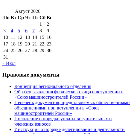
Август 2026
Пн
Вт
Ср
Чт
Пт
Сб
Вс
1
2
3
4
5
6
7
8
9
10
11
12
13
14
15
16
17
18
19
20
21
22
23
24
25
26
27
28
29
30
31
« Июл
Правовые документы
Концепция регионального отделения
Образец заявления физического лица о вступлении в
«Союз машиностроителей России»
Перечень документов, представляемых общественными
объединениями при вступлении в «Союз
машиностроителей России»
Положение о порядке уплаты вступительных и
членских взносов
Инструкция о порядке делегирования и деятельности