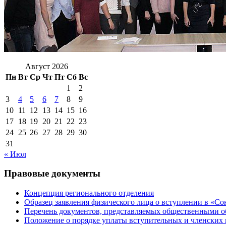
Август 2026
Пн
Вт
Ср
Чт
Пт
Сб
Вс
1
2
3
4
5
6
7
8
9
10
11
12
13
14
15
16
17
18
19
20
21
22
23
24
25
26
27
28
29
30
31
« Июл
Правовые документы
Концепция регионального отделения
Образец заявления физического лица о вступлении в «С
Перечень документов, представляемых общественными 
Положение о порядке уплаты вступительных и членских 