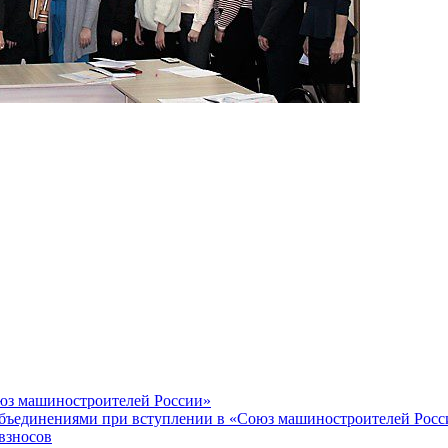
оюз машиностроителей России»
объединениями при вступлении в «Союз машиностроителей Росс
взносов