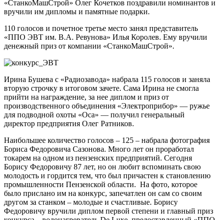
«СтанкоМашСтрой» Олег Кочетков поздравили номинантов и
вручили им дипломы и памятные подарки.
110 голосов и почетное третье место занял представитель
«ППО ЭВТ им. В.А. Ревунова» Илья Королев. Ему вручили
денежный приз от компании «СтанкоМашСтрой».
Ирина Бушева с «Радиозавода» набрала 115 голосов и заняла
вторую строчку в итоговом зачете. Сама Ирина не смогла
прийти на награждение, за нее диплом и приз от
производственного объединения «Электроприбор» — ружье
для подводной охоты «Оса» — получил генеральный
директор предприятия Олег Ратников.
Наибольшее количество голосов – 125 – набрала фотография
Бориса Федоровича Сазонова. Много лет он проработал
токарем на одном из пензенских предприятий. Сегодня
Борису Федоровичу 87 лет, но он любит вспоминать свою
молодость и гордится тем, что был причастен к становлению
промышленности Пензенской области. На фото, которое
было прислано им на конкурс, запечатлен он сам со своим
другом за станком – молодые и счастливые. Борису
Федоровичу вручили диплом первой степени и главный приз
конкурса – водонагреватель De Luxe, предоставленный «ППО