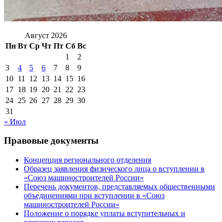
Август 2026
Пн
Вт
Ср
Чт
Пт
Сб
Вс
1
2
3
4
5
6
7
8
9
10
11
12
13
14
15
16
17
18
19
20
21
22
23
24
25
26
27
28
29
30
31
« Июл
Правовые документы
Концепция регионального отделения
Образец заявления физического лица о вступлении в
«Союз машиностроителей России»
Перечень документов, представляемых общественными
объединениями при вступлении в «Союз
машиностроителей России»
Положение о порядке уплаты вступительных и