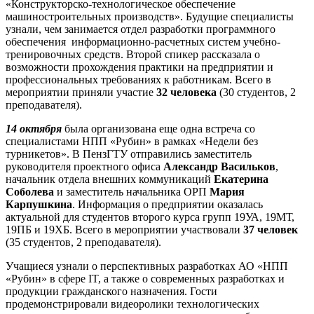
«Конструкторско-технологическое обеспечение
машиностроительных производств». Будущие специалисты
узнали, чем занимается отдел разработки программного
обеспечения информационно-расчетных систем учебно-
тренировочных средств. Второй спикер рассказала о
возможности прохождения практики на предприятии и
профессиональных требованиях к работникам. Всего в
мероприятии приняли участие
32 человека
(30 студентов, 2
преподавателя).
14 октября
была организована еще одна встреча со
специалистами НПП «Рубин» в рамках «Недели без
турникетов». В ПензГТУ отправились заместитель
руководителя проектного офиса
Александр Васильков
,
начальник отдела внешних коммуникаций
Екатерина
Соболева
и заместитель начальника ОРП
Мария
Карпушкина
. Информация о предприятии оказалась
актуальной для студентов второго курса групп 19УА, 19МТ,
19ПБ и 19ХБ. Всего в мероприятии участвовали
37 человек
(35 студентов, 2 преподавателя).
Учащиеся узнали о перспективных разработках АО «НПП
«Рубин» в сфере IT, а также о современных разработках и
продукции гражданского назначения. Гости
продемонстрировали видеоролики технологических