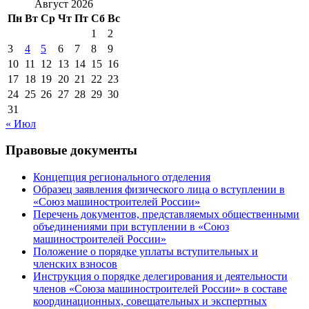
Август 2026
Пн
Вт
Ср
Чт
Пт
Сб
Вс
1
2
3
4
5
6
7
8
9
10
11
12
13
14
15
16
17
18
19
20
21
22
23
24
25
26
27
28
29
30
31
« Июл
Правовые документы
Концепция регионального отделения
Образец заявления физического лица о вступлении в
«Союз машиностроителей России»
Перечень документов, представляемых общественными
объединениями при вступлении в «Союз
машиностроителей России»
Положение о порядке уплаты вступительных и
членских взносов
Инструкция о порядке делегирования и деятельности
членов «Союза машиностроителей России» в составе
координационных, совещательных и экспертных