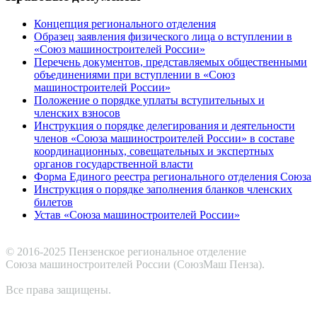
Концепция регионального отделения
Образец заявления физического лица о вступлении в
«Союз машиностроителей России»
Перечень документов, представляемых общественными
объединениями при вступлении в «Союз
машиностроителей России»
Положение о порядке уплаты вступительных и
членских взносов
Инструкция о порядке делегирования и деятельности
членов «Союза машиностроителей России» в составе
координационных, совещательных и экспертных
органов государственной власти
Форма Единого реестра регионального отделения Союза
Инструкция о порядке заполнения бланков членских
билетов
Устав «Союза машиностроителей России»
© 2016-2025 Пензенское региональное отделение
Cоюза машиностроителей России (СоюзМаш Пенза).
Все права защищены.