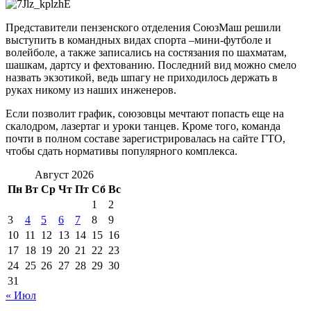
Представители пензенского отделения СоюзМаш решили
выступить в командных видах спорта –мини-футболе и
волейболе, а также записались на состязания по шахматам,
шашкам, дартсу и фехтованию. Последний вид можно смело
назвать экзотикой, ведь шпагу не приходилось держать в
руках никому из наших инженеров.
Если позволит график, союзовцы мечтают попасть еще на
скалодром, лазертаг и уроки танцев. Кроме того, команда
почти в полном составе зарегистрировалась на сайте ГТО,
чтобы сдать нормативы популярного комплекса.
Август 2026
Пн
Вт
Ср
Чт
Пт
Сб
Вс
1
2
3
4
5
6
7
8
9
10
11
12
13
14
15
16
17
18
19
20
21
22
23
24
25
26
27
28
29
30
31
« Июл