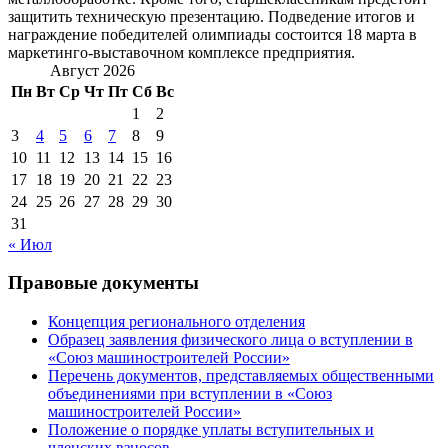
защитить техническую презентацию. Подведение итогов и
награждение победителей олимпиады состоится 18 марта в
маркетинго-выставочном комплексе предприятия.
Август 2026
Пн
Вт
Ср
Чт
Пт
Сб
Вс
1
2
3
4
5
6
7
8
9
10
11
12
13
14
15
16
17
18
19
20
21
22
23
24
25
26
27
28
29
30
31
« Июл
Правовые документы
Концепция регионального отделения
Образец заявления физического лица о вступлении в
«Союз машиностроителей России»
Перечень документов, представляемых общественными
объединениями при вступлении в «Союз
машиностроителей России»
Положение о порядке уплаты вступительных и
членских взносов