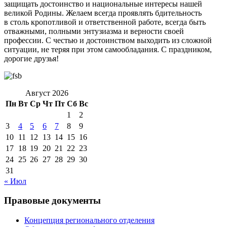
защищать достоинство и национальные интересы нашей
великой Родины. Желаем всегда проявлять бдительность
в столь кропотливой и ответственной работе, всегда быть
отважными, полными энтузиазма и верности своей
профессии. С честью и достоинством выходить из сложной
ситуации, не теряя при этом самообладания. С праздником,
дорогие друзья!
Август 2026
Пн
Вт
Ср
Чт
Пт
Сб
Вс
1
2
3
4
5
6
7
8
9
10
11
12
13
14
15
16
17
18
19
20
21
22
23
24
25
26
27
28
29
30
31
« Июл
Правовые документы
Концепция регионального отделения