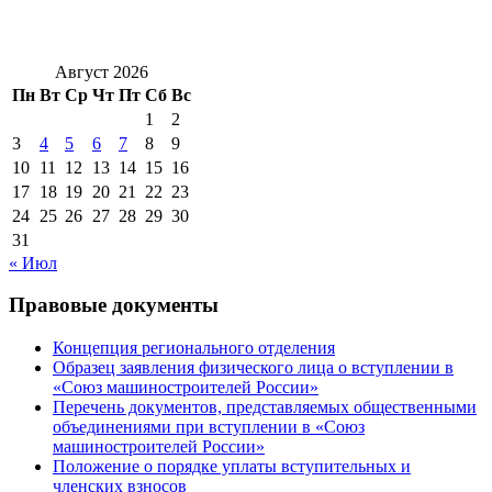
Август 2026
Пн
Вт
Ср
Чт
Пт
Сб
Вс
1
2
3
4
5
6
7
8
9
10
11
12
13
14
15
16
17
18
19
20
21
22
23
24
25
26
27
28
29
30
31
« Июл
Правовые документы
Концепция регионального отделения
Образец заявления физического лица о вступлении в
«Союз машиностроителей России»
Перечень документов, представляемых общественными
объединениями при вступлении в «Союз
машиностроителей России»
Положение о порядке уплаты вступительных и
членских взносов