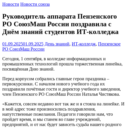
Новости
Новости союза
Руководитель аппарата Пензенского
РО СоюзМаш России поздравила с
Днём знаний студентов ИТ-колледжа
01.09.2025
01.09.2025
День знаний
,
ИТ-колледж
,
Пензенское
РО СоюзМаш России
Сегодня, 1 сентября, в колледже информационных и
промышленных технологий прошла торжественная линейка,
посвящённая Дню знаний.
Перед корпусом собрались главные герои праздника –
первокурсники. С началом нового учебного года их
поздравили почётные гости и директор учебного заведения,
член Пензенского РО СоюзМаш России Наталья Чистякова.
«Кажется, совсем недавно вот так же и я стояла на линейке. И
в мой адрес тоже произносились поздравления,
напутственные пожелания. Педагоги говорили нам, что
пройдет время, и мы станем во главе учреждений,
предприятий, и от нас будет зависеть судьба нашего родного