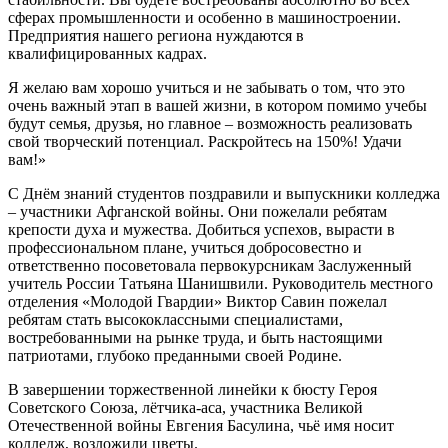
сферах промышленности и особенно в машиностроении.
Предприятия нашего региона нуждаются в
квалифицированных кадрах.
Я желаю вам хорошо учиться и не забывать о том, что это
очень важный этап в вашей жизни, в котором помимо учебы
будут семья, друзья, но главное – возможность реализовать
свой творческий потенциал. Раскройтесь на 150%! Удачи
вам!»
С Днём знаний студентов поздравили и выпускники колледжа
– участники Афганской войны. Они пожелали ребятам
крепости духа и мужества. Добиться успехов, вырасти в
профессиональном плане, учиться добросовестно и
ответственно посоветовала первокурсникам Заслуженный
учитель России Татьяна Шанишвили. Руководитель местного
отделения «Молодой Гвардии» Виктор Савин пожелал
ребятам стать высококлассными специалистами,
востребованными на рынке труда, и быть настоящими
патриотами, глубоко преданными своей Родине.
В завершении торжественной линейки к бюсту Героя
Советского Союза, лётчика-аса, участника Великой
Отечественной войны Евгения Басулина, чьё имя носит
колледж, возложили цветы.