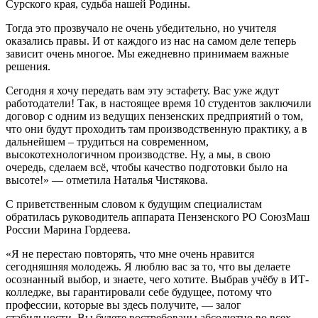
Сурского края, судьба нашей Родины.
Тогда это прозвучало не очень убедительно, но учителя
оказались правы. И от каждого из нас на самом деле теперь
зависит очень многое. Мы ежедневно принимаем важные
решения.
Сегодня я хочу передать вам эту эстафету. Вас уже ждут
работодатели! Так, в настоящее время 10 студентов заключили
договор с одним из ведущих пензенских предприятий о том,
что они будут проходить там производственную практику, а в
дальнейшем – трудиться на современном,
высокотехнологичном производстве. Ну, а мы, в свою
очередь, сделаем всё, чтобы качество подготовки было на
высоте!» — отметила Наталья Чистякова.
С приветственным словом к будущим специалистам
обратилась руководитель аппарата Пензенского РО СоюзМаш
России Марина Гордеева.
«Я не перестаю повторять, что мне очень нравится
сегодняшняя молодежь. Я люблю вас за то, что вы делаете
осознанный выбор, и знаете, чего хотите. Выбрав учёбу в ИТ-
колледже, вы гарантировали себе будущее, потому что
профессии, которые вы здесь получите, — залог
стабильности. Вы будете востребованы абсолютно во всех