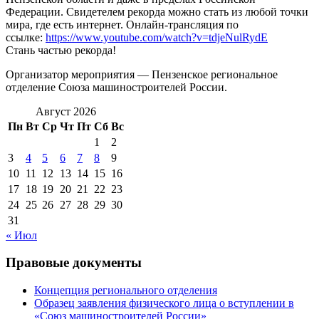
Федерации. Свидетелем рекорда можно стать из любой точки
мира, где есть интернет. Онлайн-трансляция по
ссылке:
https://www.youtube.com/watch?v=tdjeNulRydE
Стань частью рекорда!
Организатор мероприятия — Пензенское региональное
отделение Союза машиностроителей России.
Август 2026
Пн
Вт
Ср
Чт
Пт
Сб
Вс
1
2
3
4
5
6
7
8
9
10
11
12
13
14
15
16
17
18
19
20
21
22
23
24
25
26
27
28
29
30
31
« Июл
Правовые документы
Концепция регионального отделения
Образец заявления физического лица о вступлении в
«Союз машиностроителей России»