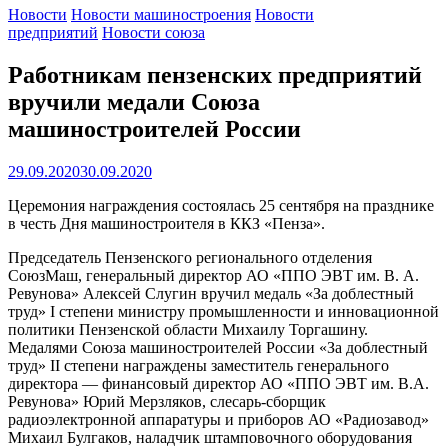
Новости
Новости машиностроения
Новости
предприятий
Новости союза
Работникам пензенских предприятий
вручили медали Союза
машиностроителей России
29.09.2020
30.09.2020
Церемония награждения состоялась 25 сентября на празднике
в честь Дня машиностроителя в ККЗ «Пенза».
Председатель Пензенского регионального отделения
СоюзМаш, генеральный директор АО «ППО ЭВТ им. В. А.
Ревунова» Алексей Слугин вручил медаль «За доблестный
труд» I степени министру промышленности и инновационной
политики Пензенской области Михаилу Торгашину.
Медалями Союза машиностроителей России «За доблестный
труд» II степени награждены заместитель генерального
директора — финансовый директор АО «ППО ЭВТ им. В.А.
Ревунова» Юрий Мерзляков, слесарь-сборщик
радиоэлектронной аппаратуры и приборов АО «Радиозавод»
Михаил Булгаков, наладчик штамповочного оборудования