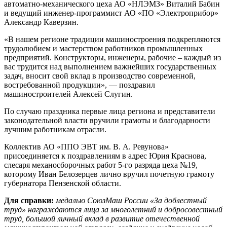
автоматно-механического цеха АО «НЛЭМЗ» Виталий Бабин
и ведущий инженер-программист АО «ПО «Электроприбор»
Александр Каверзин.
«В нашем регионе традиции машиностроения подкрепляются
трудолюбием и мастерством работников промышленных
предприятий. Конструкторы, инженеры, рабочие – каждый из
вас трудится над выполнением важнейших государственных
задач, вносит свой вклад в производство современной,
востребованной продукции», — поздравил
машиностроителей Алексей Слугин.
По случаю праздника первые лица региона и представители
законодательной власти вручили грамоты и благодарности
лучшим работникам отрасли.
Коллектив АО «ППО ЭВТ им. В. А. Ревунова»
присоединяется к поздравлениям в адрес Юрия Краснова,
слесаря механосборочных работ 5-го разряда цеха №19,
которому Иван Белозерцев лично вручил почетную грамоту
губернатора Пензенской области.
Для справки:
медалью СоюзМаш России «За доблестный
труд» награждаются лица за многолетний и добросовестный
труд, большой личный вклад в развитие отечественной