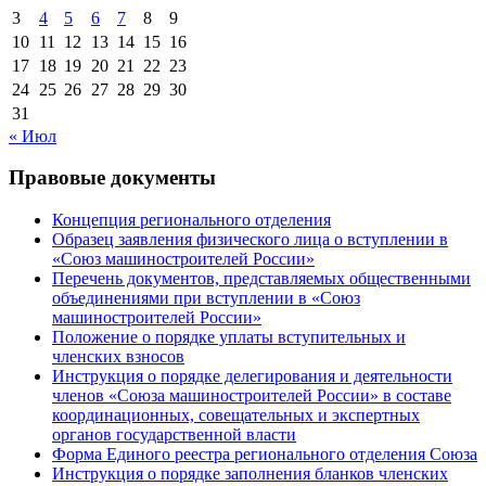
3
4
5
6
7
8
9
10
11
12
13
14
15
16
17
18
19
20
21
22
23
24
25
26
27
28
29
30
31
« Июл
Правовые документы
Концепция регионального отделения
Образец заявления физического лица о вступлении в
«Союз машиностроителей России»
Перечень документов, представляемых общественными
объединениями при вступлении в «Союз
машиностроителей России»
Положение о порядке уплаты вступительных и
членских взносов
Инструкция о порядке делегирования и деятельности
членов «Союза машиностроителей России» в составе
координационных, совещательных и экспертных
органов государственной власти
Форма Единого реестра регионального отделения Союза
Инструкция о порядке заполнения бланков членских