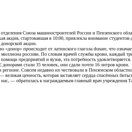
о отделения Союза машиностроителей России и Пензенского обл
я акция, стартовавшая в 10:00, привлекла внимание студентов-д
 донорской акции.
о «донор» происходит от латинского глагола donare, что означа
миллиона россиян. По словам врачей службы крови, каждый тре
помощи предприятий и вузов, эта потребность удовлетворяется.
, донорами стали 35 человек, они сдали почти 16 литров крови.
 регионе. Совсем недавно их чествовали в Пензенском областн
 великая ценность, которая заставляет сердца спасённых биться
г нас, — обратилась к награждаемым главный врач учреждения Т