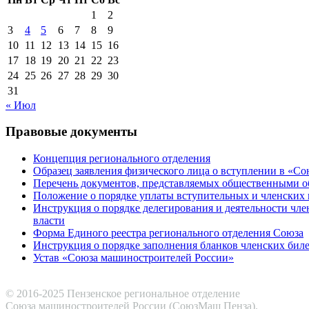
1
2
3
4
5
6
7
8
9
10
11
12
13
14
15
16
17
18
19
20
21
22
23
24
25
26
27
28
29
30
31
« Июл
Правовые документы
Концепция регионального отделения
Образец заявления физического лица о вступлении в «С
Перечень документов, представляемых общественными 
Положение о порядке уплаты вступительных и членских 
Инструкция о порядке делегирования и деятельности чл
власти
Форма Единого реестра регионального отделения Союза
Инструкция о порядке заполнения бланков членских бил
Устав «Союза машиностроителей России»
© 2016-2025 Пензенское региональное отделение
Cоюза машиностроителей России (СоюзМаш Пенза).