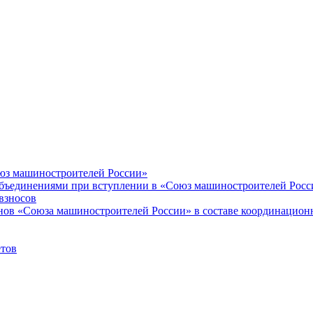
оюз машиностроителей России»
объединениями при вступлении в «Союз машиностроителей Росс
взносов
енов «Союза машиностроителей России» в составе координацион
етов