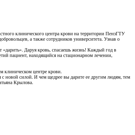
астного клинического центра крови на территории ПензГТУ
обровольцев, а также сотрудников университета. Узнав о
ет «дарить». Даруя кровь, спасаешь жизнь! Каждый год в
тий пациент, находящийся на стационарном лечении,
ом клиническом центре крови.
 с новой силой. И чем щедрее вы дарите ее другим людям, тем
атьяна Крылова.