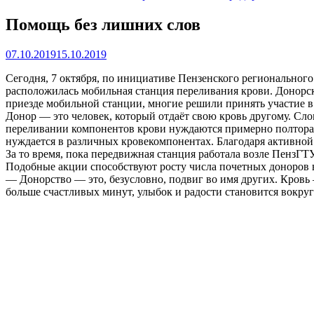
Помощь без лишних слов
07.10.2019
15.10.2019
Сегодня, 7 октября, по инициативе Пензенского региональног
расположилась мобильная станция переливания крови. Донорска
приезде мобильной станции, многие решили принять участие в
Донор — это человек, который отдаёт свою кровь другому. Слов
переливании компонентов крови нуждаются примерно полтора 
нуждается в различных кровекомпонентах. Благодаря активной 
За то время, пока передвижная станция работала возле ПензГТУ
Подобные акции способствуют росту числа почетных доноров в
— Донорство — это, безусловно, подвиг во имя других. Кровь —
больше счастливых минут, улыбок и радости становится вокру