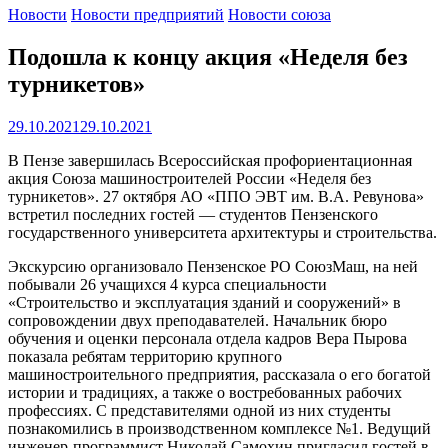
Новости
Новости предприятий
Новости союза
Подошла к концу акция «Неделя без
турникетов»
29.10.2021
29.10.2021
В Пензе завершилась Всероссийская профориентационная
акция Союза машиностроителей России «Неделя без
турникетов». 27 октября АО «ППО ЭВТ им. В.А. Ревунова»
встретил последних гостей — студентов Пензенского
государственного университета архитектуры и строительства.
Экскурсию организовало Пензенское РО СоюзМаш, на ней
побывали 26 учащихся 4 курса специальности
«Строительство и эксплуатация зданий и сооружений» в
сопровождении двух преподавателей. Начальник бюро
обучения и оценки персонала отдела кадров Вера Пырова
показала ребятам территорию крупного
машиностроительного предприятия, рассказала о его богатой
истории и традициях, а также о востребованных рабочих
профессиях. С представителями одной из них студенты
познакомились в производственном комплексе №1. Ведущий
инженер-программист Николай Самохин пригласил гостей в