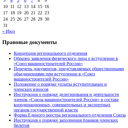
3
4
5
6
7
8
9
10
11
12
13
14
15
16
17
18
19
20
21
22
23
24
25
26
27
28
29
30
31
« Июл
Правовые документы
Концепция регионального отделения
Образец заявления физического лица о вступлении в
«Союз машиностроителей России»
Перечень документов, представляемых общественными
объединениями при вступлении в «Союз
машиностроителей России»
Положение о порядке уплаты вступительных и
членских взносов
Инструкция о порядке делегирования и деятельности
членов «Союза машиностроителей России» в составе
координационных, совещательных и экспертных
органов государственной власти
Форма Единого реестра регионального отделения Союза
Инструкция о порядке заполнения бланков членских
билетов