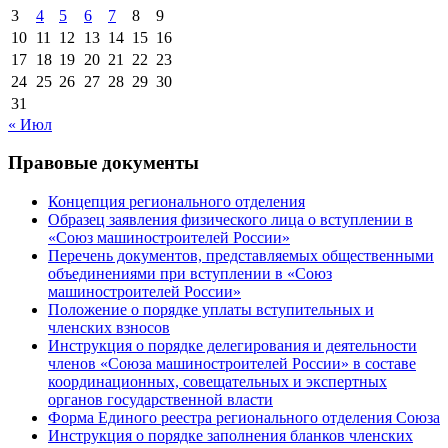
3
4
5
6
7
8
9
10
11
12
13
14
15
16
17
18
19
20
21
22
23
24
25
26
27
28
29
30
31
« Июл
Правовые документы
Концепция регионального отделения
Образец заявления физического лица о вступлении в
«Союз машиностроителей России»
Перечень документов, представляемых общественными
объединениями при вступлении в «Союз
машиностроителей России»
Положение о порядке уплаты вступительных и
членских взносов
Инструкция о порядке делегирования и деятельности
членов «Союза машиностроителей России» в составе
координационных, совещательных и экспертных
органов государственной власти
Форма Единого реестра регионального отделения Союза
Инструкция о порядке заполнения бланков членских