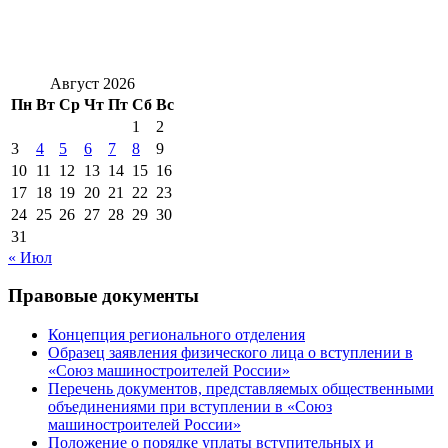
Август 2026
Пн
Вт
Ср
Чт
Пт
Сб
Вс
1
2
3
4
5
6
7
8
9
10
11
12
13
14
15
16
17
18
19
20
21
22
23
24
25
26
27
28
29
30
31
« Июл
Правовые документы
Концепция регионального отделения
Образец заявления физического лица о вступлении в
«Союз машиностроителей России»
Перечень документов, представляемых общественными
объединениями при вступлении в «Союз
машиностроителей России»
Положение о порядке уплаты вступительных и