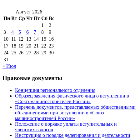
Август 2026
Пн
Вт
Ср
Чт
Пт
Сб
Вс
1
2
3
4
5
6
7
8
9
10
11
12
13
14
15
16
17
18
19
20
21
22
23
24
25
26
27
28
29
30
31
« Июл
Правовые документы
Концепция регионального отделения
Образец заявления физического лица о вступлении в
«Союз машиностроителей России»
Перечень документов, представляемых общественными
объединениями при вступлении в «Союз
машиностроителей России»
Положение о порядке уплаты вступительных и
членских взносов
Инструкция о порядке делегирования и деятельности