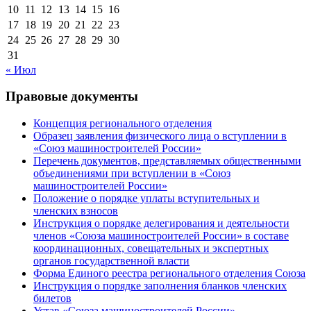
10
11
12
13
14
15
16
17
18
19
20
21
22
23
24
25
26
27
28
29
30
31
« Июл
Правовые документы
Концепция регионального отделения
Образец заявления физического лица о вступлении в
«Союз машиностроителей России»
Перечень документов, представляемых общественными
объединениями при вступлении в «Союз
машиностроителей России»
Положение о порядке уплаты вступительных и
членских взносов
Инструкция о порядке делегирования и деятельности
членов «Союза машиностроителей России» в составе
координационных, совещательных и экспертных
органов государственной власти
Форма Единого реестра регионального отделения Союза
Инструкция о порядке заполнения бланков членских
билетов
Устав «Союза машиностроителей России»