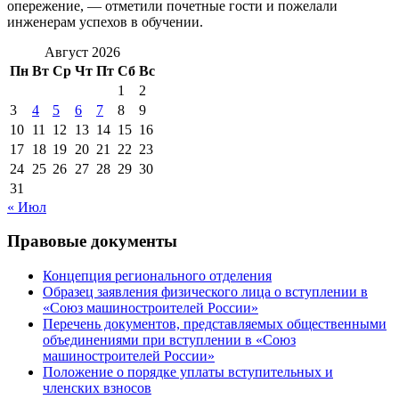
опережение, — отметили почетные гости и пожелали
инженерам успехов в обучении.
Август 2026
Пн
Вт
Ср
Чт
Пт
Сб
Вс
1
2
3
4
5
6
7
8
9
10
11
12
13
14
15
16
17
18
19
20
21
22
23
24
25
26
27
28
29
30
31
« Июл
Правовые документы
Концепция регионального отделения
Образец заявления физического лица о вступлении в
«Союз машиностроителей России»
Перечень документов, представляемых общественными
объединениями при вступлении в «Союз
машиностроителей России»
Положение о порядке уплаты вступительных и
членских взносов