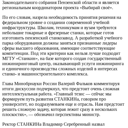
Законодательного собрания Пензенской области и является
региональным координатором проекта «Выбирай своё».
По его словам, назрела необходимость принятия решения на
федеральном уровне о создании современной учебной
инфраструктуры. Школам, техникумам и вузам требуются
небольшие токарные и фрезерные станки, которые готов
изготовить пензенский станкозавод. А разработкой учебного
парка оборудования должны заняться признанные лидеры
сферы высшего образования, имеющие соответствующие
компетенции. Под эти критерии как нельзя лучше подходит
МГТУ «Станкин», на базе которого создан государственный
инжиниринговый центр, оказывающий услуги инжиниринга
и единичного производства сложных изделий в интересах
станко- и машиностроительного комплекса.
Глава Минобрнауки России Валерий Фальков комментируя
итоги дискуссии подчеркнул, что предстоит очень сложная
интеллектуальная работа. «Главный тезис — сейчас мы
формируем путь развития СТАНКИНа, говорим про
университет, но подразумеваем еще и отрасль. Нам предстоит
решить сложную задачу, которая лежит сразу в нескольких
плоскостях», — обозначил перспективы министр.
Ректор СТАНКИНа Владимир Серебренный назвал