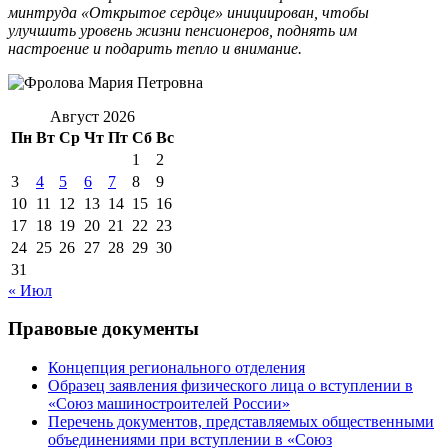
минтруда «Открытое сердце» инициирован, чтобы
улучшить уровень жизни пенсионеров, поднять им
настроение и подарить тепло и внимание.
Август 2026
Пн
Вт
Ср
Чт
Пт
Сб
Вс
1
2
3
4
5
6
7
8
9
10
11
12
13
14
15
16
17
18
19
20
21
22
23
24
25
26
27
28
29
30
31
« Июл
Правовые документы
Концепция регионального отделения
Образец заявления физического лица о вступлении в
«Союз машиностроителей России»
Перечень документов, представляемых общественными
объединениями при вступлении в «Союз