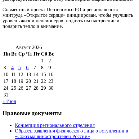
Совместный проект Пензенского РО и регионального
минтруда «Открытое сердце» инициирован, чтобы улучшить
уровень жизни пенсионеров, поднять им настроение и
подарить тепло и внимание.
Август 2026
Пн
Вт
Ср
Чт
Пт
Сб
Вс
1
2
3
4
5
6
7
8
9
10
11
12
13
14
15
16
17
18
19
20
21
22
23
24
25
26
27
28
29
30
31
« Июл
Правовые документы
Концепция регионального отделения
Образец заявления физического лица о вступлении в
«Союз машиностроителей России»