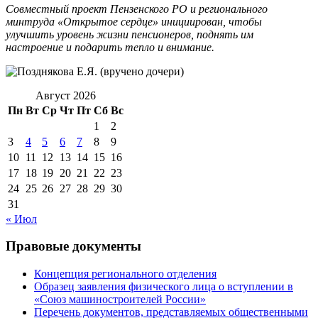
Совместный проект Пензенского РО и регионального
минтруда «Открытое сердце» инициирован, чтобы
улучшить уровень жизни пенсионеров, поднять им
настроение и подарить тепло и внимание.
Август 2026
Пн
Вт
Ср
Чт
Пт
Сб
Вс
1
2
3
4
5
6
7
8
9
10
11
12
13
14
15
16
17
18
19
20
21
22
23
24
25
26
27
28
29
30
31
« Июл
Правовые документы
Концепция регионального отделения
Образец заявления физического лица о вступлении в
«Союз машиностроителей России»
Перечень документов, представляемых общественными