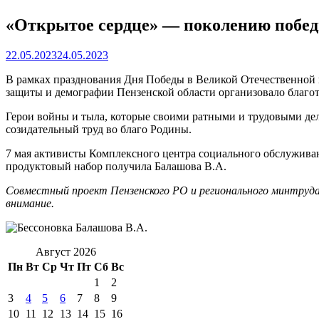
«Открытое сердце» — поколению побед
22.05.2023
24.05.2023
В рамках празднования Дня Победы в Великой Отечественной 
защиты и демографии Пензенской области организовало благо
Герои войны и тыла, которые своими ратными и трудовыми дел
созидательный труд во благо Родины.
7 мая активисты Комплексного центра социального обслуживан
продуктовый набор получила Балашова В.А.
Совместный проект Пензенского РО и регионального минтруда
внимание.
Август 2026
Пн
Вт
Ср
Чт
Пт
Сб
Вс
1
2
3
4
5
6
7
8
9
10
11
12
13
14
15
16