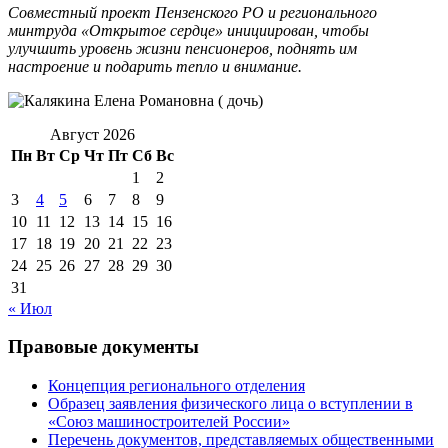
Совместный проект Пензенского РО и регионального
минтруда «Открытое сердце» инициирован, чтобы
улучшить уровень жизни пенсионеров, поднять им
настроение и подарить тепло и внимание.
Август 2026
Пн
Вт
Ср
Чт
Пт
Сб
Вс
1
2
3
4
5
6
7
8
9
10
11
12
13
14
15
16
17
18
19
20
21
22
23
24
25
26
27
28
29
30
31
« Июл
Правовые документы
Концепция регионального отделения
Образец заявления физического лица о вступлении в
«Союз машиностроителей России»
Перечень документов, представляемых общественными