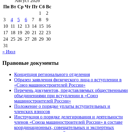
Август 2026
Пн
Вт
Ср
Чт
Пт
Сб
Вс
1
2
3
4
5
6
7
8
9
10
11
12
13
14
15
16
17
18
19
20
21
22
23
24
25
26
27
28
29
30
31
« Июл
Правовые документы
Концепция регионального отделения
Образец заявления физического лица о вступлении в
«Союз машиностроителей России»
Перечень документов, представляемых общественными
объединениями при вступлении в «Союз
машиностроителей России»
Положение о порядке уплаты вступительных и
членских взносов
Инструкция о порядке делегирования и деятельности
членов «Союза машиностроителей России» в составе
координационных, совещательных и экспертных