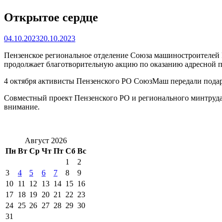
Открытое сердце
04.10.2023
20.10.2023
Пензенское региональное отделение Союза машиностроителей Р
продолжает благотворительную акцию по оказанию адресной
4 октября активисты Пензенского РО СоюзМаш передали пода
Совместный проект Пензенского РО и регионального минтруда
внимание.
Август 2026
Пн
Вт
Ср
Чт
Пт
Сб
Вс
1
2
3
4
5
6
7
8
9
10
11
12
13
14
15
16
17
18
19
20
21
22
23
24
25
26
27
28
29
30
31