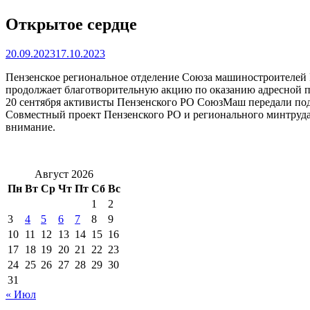
Открытое сердце
20.09.2023
17.10.2023
Пензенское региональное отделение Союза машиностроителей Р
продолжает благотворительную акцию по оказанию адресной
20 сентября активисты Пензенского РО СоюзМаш передали пода
Совместный проект Пензенского РО и регионального минтруда
внимание.
Август 2026
Пн
Вт
Ср
Чт
Пт
Сб
Вс
1
2
3
4
5
6
7
8
9
10
11
12
13
14
15
16
17
18
19
20
21
22
23
24
25
26
27
28
29
30
31
« Июл