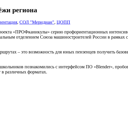
ёжи региона
иентация
,
СОЛ "Меридиан"
,
ЦОПП
оекта «ПРОФканикулы» серию профориентационных интенсивов
альным отделением Союза машиностроителей России в рамках с
шрутах – это возможность для юных пензенцев получить базовы
кольников познакомились с интерфейсом ПО «Blender», пробовал
т в различных форматах.